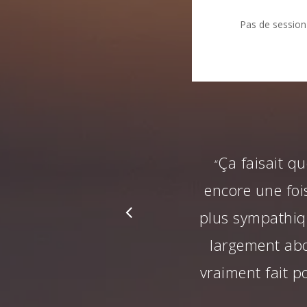
Pas de session
Ça faisait q
“
encore une fois
plus sympathiqu
largement abor
vraiment fait 