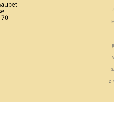
haubet
se
L
 70
M
DI